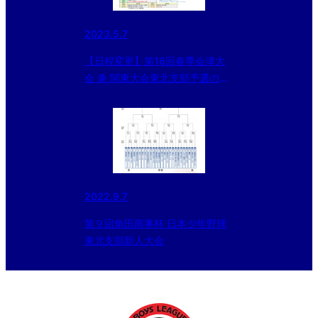
2023.5.7
【日程変更】第16回春季会津大
会 兼 関東大会東北支部予選の大
会日程について
2022.9.7
第９回角田商事杯 日本少年野球
東北支部新人大会