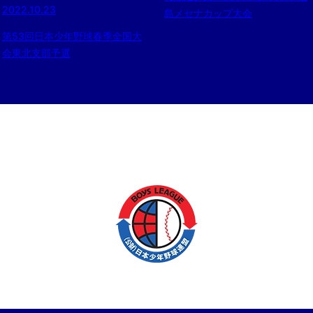
2022.10.23
島メセナカップ大会
第53回日本少年野球春季全国大
会東北支部予選