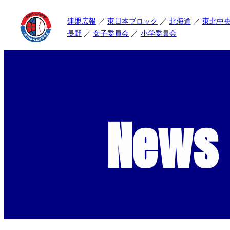
連盟広報
東日本ブロック
北海道
東北中
長野
女子委員会
小学委員会
News