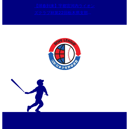
【球春到来】宇都宮河内ライオン
ズクラブ杯第22回栃木県支部春
季大会