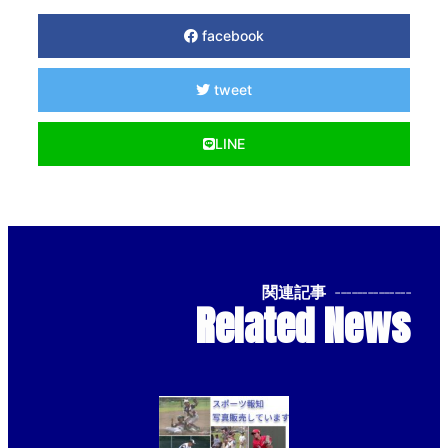
facebook
tweet
LINE
関連記事
--------------
Related News