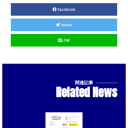
facebook
tweet
LINE
関連記事
--------------
Related News