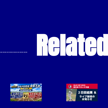
Relate
--------------