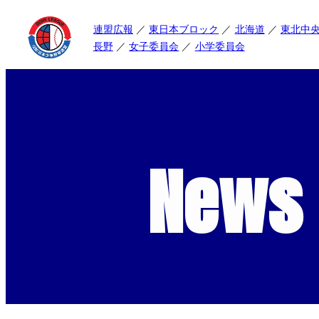
連盟広報
東日本ブロック
北海道
東北中
長野
女子委員会
小学委員会
News