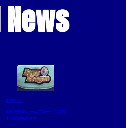
d News
2024.9.1
東日本報知オールスター小学部埼
玉県西選抜A優勝