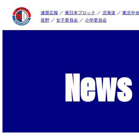
連盟広報
東日本ブロック
北海道
東北中
長野
女子委員会
小学委員会
News