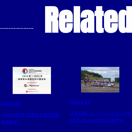
Relate
--------------
2026.6.22
2025.1.29
【埼玉西】エイジェックカップ第
【本日19時】指導者＆保護者講
57回日本少年野球選手権予選
習会開催！