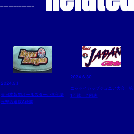
--------------
2024.6.30
2024.9.1
ニッセイカップジュニア大会 第
東日本報知オールスター小学部埼
1回戦 ７回表
玉県西選抜A優勝