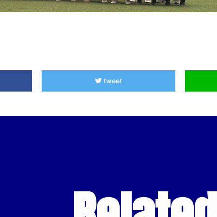
tweet
Relate