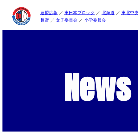
連盟広報
東日本ブロック
北海道
東北中
長野
女子委員会
小学委員会
News