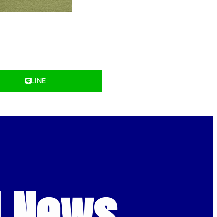
LINE
d News