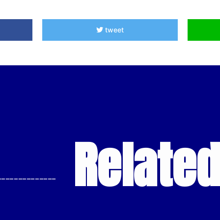
tweet
Relate
--------------