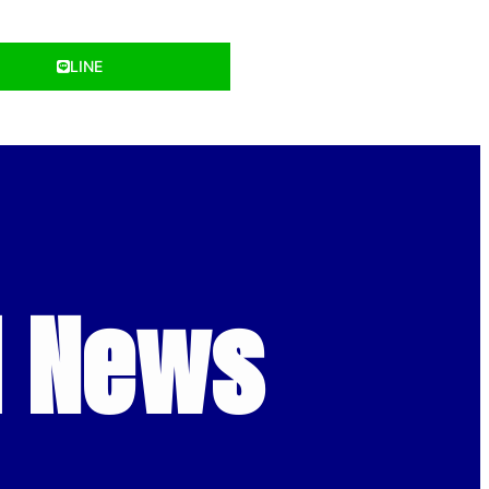
LINE
d News