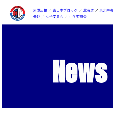
連盟広報
東日本ブロック
北海道
東北中
長野
女子委員会
小学委員会
News