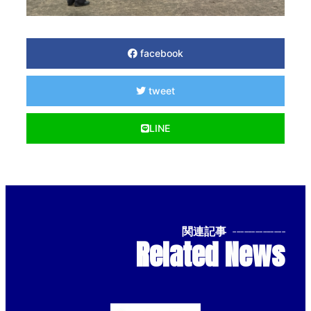
facebook
tweet
LINE
関連記事
--------------
Related News