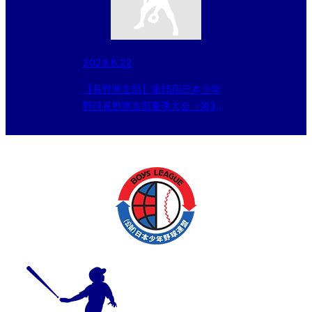
2024.6.22
【長野県支部】第15回日本少年
野球長野県支部夏季大会（第3回
KENKO CUP）（第３回日本少年
野球 東北選抜大会 及び 同 北海
道大会 長野県支部予選） 一回
戦6/22結果と準決・決勝の変更