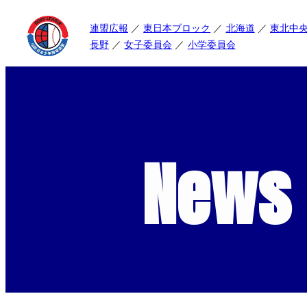
連盟広報
東日本ブロック
北海道
東北中
長野
女子委員会
小学委員会
News