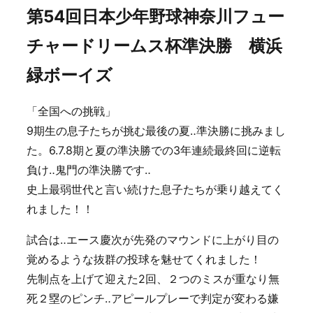
第54回日本少年野球神奈川フュー
チャードリームス杯準決勝 横浜
緑ボーイズ
「全国への挑戦」
9期生の息子たちが挑む最後の夏‥準決勝に挑みまし
た。6.7.8期と夏の準決勝での3年連続最終回に逆転
負け‥鬼門の準決勝です‥
史上最弱世代と言い続けた息子たちが乗り越えてく
れました！！
試合は‥エース慶次が先発のマウンドに上がり目の
覚めるような抜群の投球を魅せてくれました！
先制点を上げて迎えた2回、２つのミスが重なり無
死２塁のピンチ‥アピールプレーで判定が変わる嫌