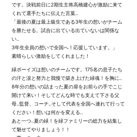
です。決戦前日に2期生主将高橋建心が激励に来て
くれて選手たちに伝えた言葉‥
「最後の夏は最上級生である3年生の想いがチーム
を勝たせる。試合に出ている出ていないは関係な
い‥
3年生全員の想いで全国へ！応援しています。」
素晴らしい激励をしてくれました！
緑ボーイズは想いのチームです。175名の息子たち
の汗と涙と努力と我慢で築き上げた緑魂！を胸に‥
8年分の想いの詰まった夏の扉をお前らの手でこじ
開けて来い！そしてどんな時でも支えて下さる父
母‥監督、コーチ‥そして代表を全国へ連れて行って
ください！想いは何かを変える‥
あと一つ‥夏の緑！を緑ファミリーの総力を結集し
て魅せてやりましょう！！