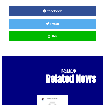
facebook
tweet
LINE
関連記事
--------------
Related News