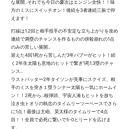
な展開‥それでも今日の慶次はエンジン全快！！味
方のミスにスイッチオン！後続を3者連続三振で抑
えます！
打線は1.2回と相手投手の不安定な立ち上がりを攻め
連続で満塁のチャンスを作るものの併殺崩れの1点
のみの苦しい展開‥
迎えた4回1死から苦しんだ3年バブーがヒット！続
く2年生太陽も意地のヒットで繋ぎ1死1.3塁のチャ
ンス‥
ラストバッター2年タイソンが見事にスクイズ、相
手のミスを突き１塁ランナー太陽も一気にホームイ
ン！！2死から‥核弾頭、宇宙人湊もヒットを放ち
泣き虫トオリの執念のタイムリーツーベースでさら
に1点！最後は主砲、昊太様のタイムリーで4点
目！！全員で必死に繋いで5-0とリードを広げま
す。