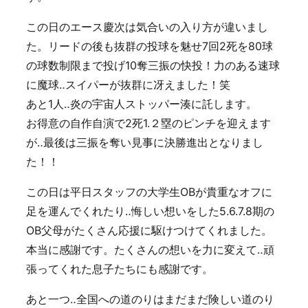
この日のエース慶次は気合いの入り方が違いまし
た。リードの後も抜群の投球を魅せ7回2死を80球
の球数制限まで投げ10奪三振の快投！力のある速球
に魔球‥スイパーが抜群に冴えました！笑
あと1人‥炎の宇宙人ストッパー湊に託します。
お得意の自作自演で2死1.２塁のピンチを迎えます
が‥最後は三振を奪い見事に決勝進出となりまし
た！！
この日は平日スタッフの大学生OBが貴重なオフに
足を運んでくれたり‥悔しい想いをした5.6.7.8期の
OB父母がたくさん応援に駆けつけてくれました。
本当に感謝です。たくさんの想いを力に変えて‥頑
張ってくれた息子たちにも感謝です。
あと一つ‥全国への道のりはまだまだ険しい道のり