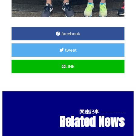
facebook
tweet
LINE
関連記事
--------------
Related News