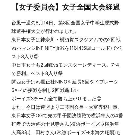
【女子委員会】女子全国大会経過
台風一過の8月14日、第8回全国女子中学生硬式野
球選手権大会が行われました。
東日本女子は神奈川・横須賀スタジアムでの2回戦
vsハマンジINFINITY.jr戦を11対4(5回コールド)でベ
スト8入り😊
中日本女子も2回戦vsモンスターレディース、7-4
で勝利。ベスト8入り😄
関西女子はvs履正社NINOを延長8回タイブレーク
5×-4の接戦を制し2回戦進出✨
ボーイズ3チーム全て勝ち上がりました😊
また、今日は連盟より工藤副会長・大富専務理事、
東日本女子OGで先の甲子園決勝戦で横浜隼人の4番
打者で大活躍の千見寺さん(横浜ボーイズ→横浜隼
人高3年)、田村さん(常総ボーイズ→東海大翔陽)も