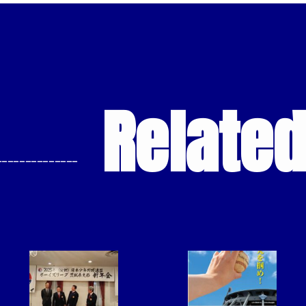
Relate
--------------