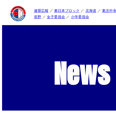
連盟広報
東日本ブロック
北海道
東北中
長野
女子委員会
小学委員会
News