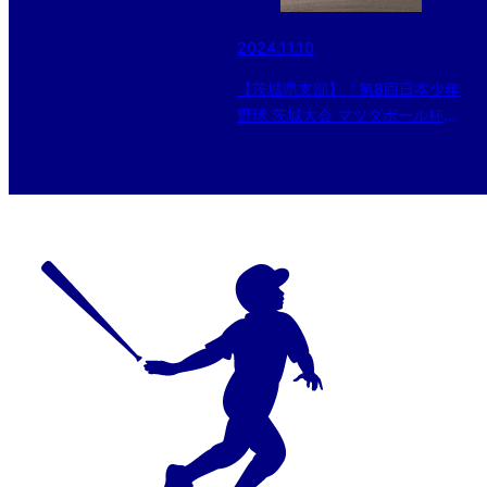
2024.11.10
【茨城県支部】「第8回日本少年
野球 茨城大会 マツダボール杯」
～霞ヶ浦第二グラウンド～