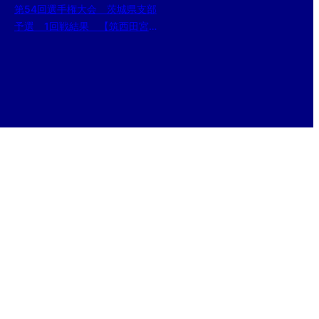
第54回選手権大会 茨城県支部
予選 1回戦結果 【筑西田宮ボ
ーイズ対大洋ボーイズ】