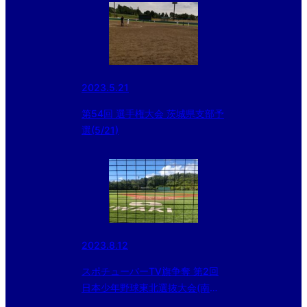
2023.5.21
第54回 選手権大会 茨城県支部予
選(5/21)
2023.8.12
スポチューバーTV旗争奪 第2回
日本少年野球東北選抜大会(南部
スタジアム)