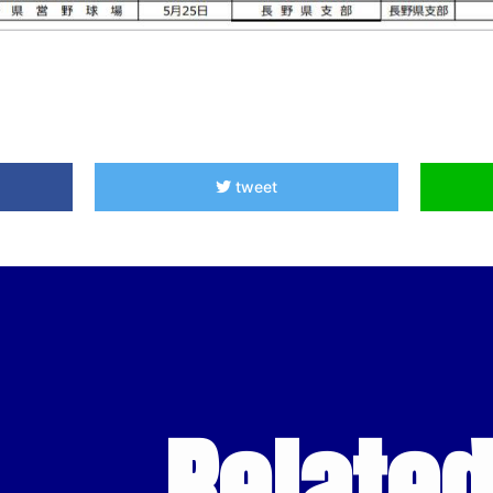
tweet
Relate