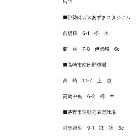
5/11
■伊勢崎ガスあずまスタジアム
前橋桜 6‐1 松 本
館 林 7‐0 伊勢崎 6ⅽ
■高崎市南部野球場
高 崎 10‐7 上 越
高崎中央 6‐2 桐 生
■茅野市運動公園野球場
群馬県央 9‐1 諏 訪 5ⅽ