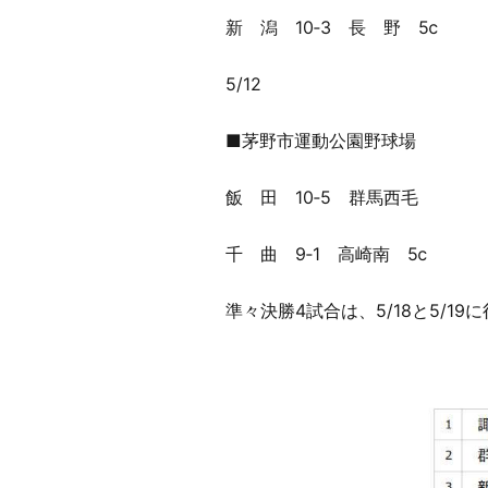
新 潟 10‐3 長 野 5ⅽ
5/12
■茅野市運動公園野球場
飯 田 10‐5 群馬西毛
千 曲 9‐1 高崎南 5ⅽ
準々決勝4試合は、5/18と5/19