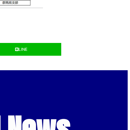
LINE
d News