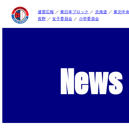
連盟広報
東日本ブロック
北海道
東北中
長野
女子委員会
小学委員会
News