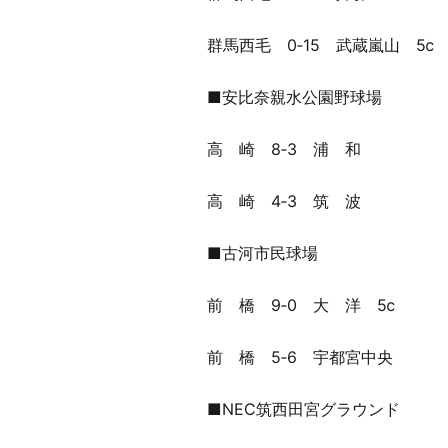
群馬西毛 0‐15 武蔵嵐山 5ⅽ
■安比奈親水公園野球場
高 崎 8‐3 浦 和
高 崎 4‐3 筑 波
■古河市民球場
前 橋 9‐0 大 洋 5ⅽ
前 橋 5‐6 宇都宮中央
■NEC筑西田宮グラウンド