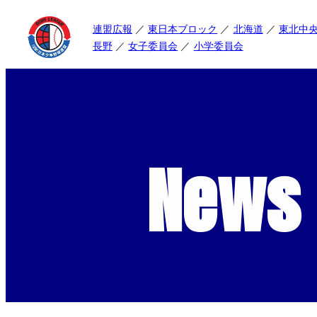
連盟広報
東日本ブロック
北海道
東北中
長野
女子委員会
小学委員会
News