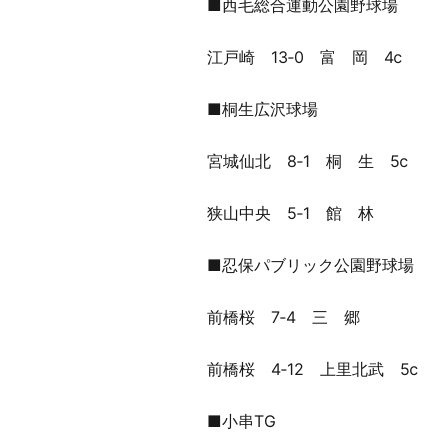
■西毛総合運動公園野球場
江戸崎 13‐0 富 岡 4ⅽ
■桐生広沢球場
宮城仙北 8‐1 桐 生 5ⅽ
狭山中央 5‐1 館 林
■忍保パブリック公園野球場
前橋桜 7‐4 三 郷
前橋桜 4‐12 上里北武 5ⅽ
■小串TG