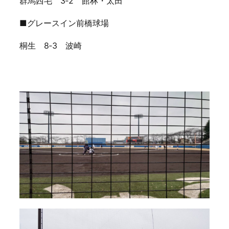
群馬西毛 3‐2 館林・太田
■グレースイン前橋球場
桐生 8‐3 波崎