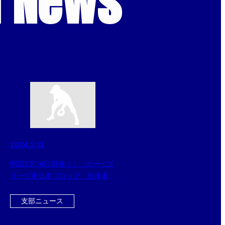
d News
2024.2.13
明日2月14日開催！！ ボーイズ
リーグ東日本ブロック 指導者＆
保護者向け講習会のご案内
支部ニュース