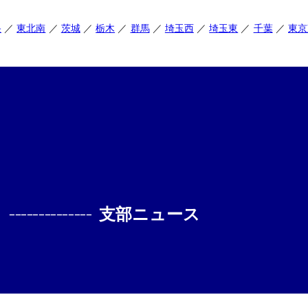
央
東北南
茨城
栃木
群馬
埼玉西
埼玉東
千葉
東京
--------------
支部ニュース