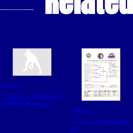
Relate
--------------
2025.5.17
【日程変更】第5回関東新聞販売
上信越中学生硬式野球大会
2025.7.13
ジャイアンツカップ関東B代表決
定戦