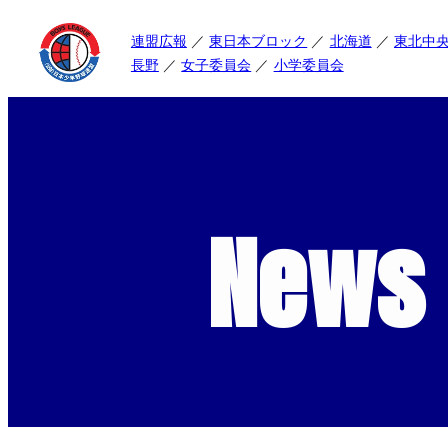
連盟広報
東日本ブロック
北海道
東北中
長野
女子委員会
小学委員会
News