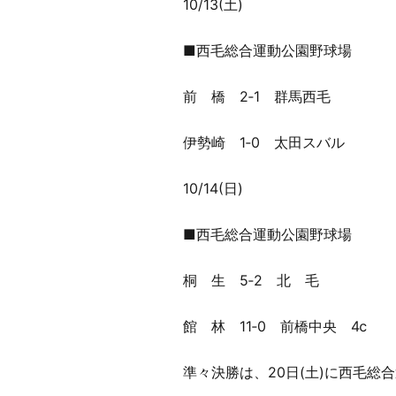
10/13(土)
■西毛総合運動公園野球場
前 橋 2‐1 群馬西毛
伊勢崎 1‐0 太田スバル
10/14(日)
■西毛総合運動公園野球場
桐 生 5‐2 北 毛
館 林 11‐0 前橋中央 4ⅽ
準々決勝は、20日(土)に西毛