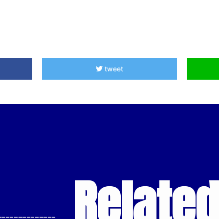
tweet
Relate
--------------