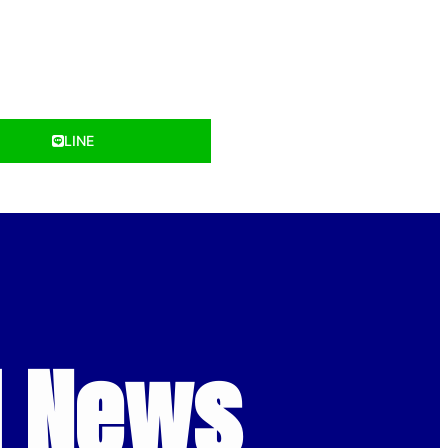
LINE
d News