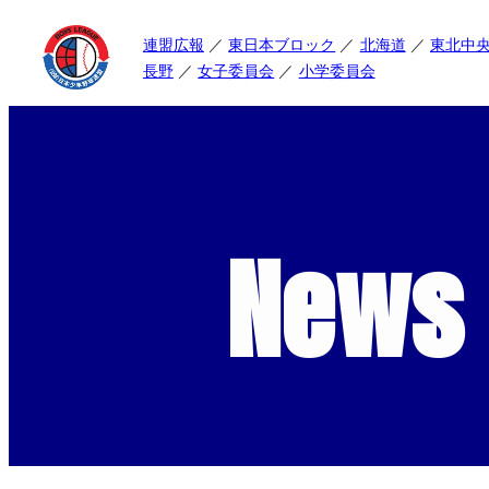
連盟広報
東日本ブロック
北海道
東北中
長野
女子委員会
小学委員会
News