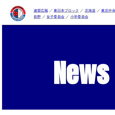
連盟広報
東日本ブロック
北海道
東北中
長野
女子委員会
小学委員会
News