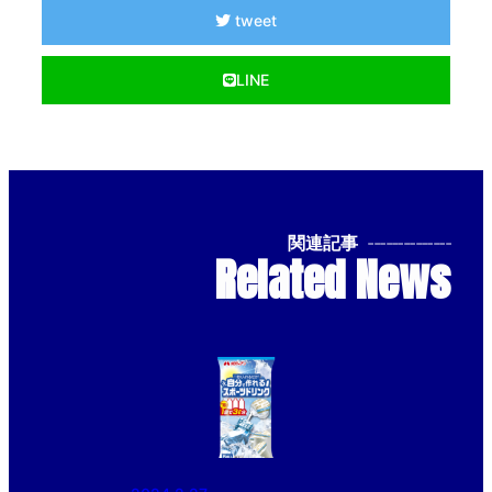
tweet
LINE
関連記事
--------------
Related News