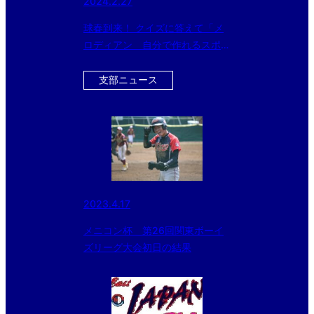
2024.2.27
球春到来！ クイズに答えて「メ
ロディアン 自分で作れるスポー
ツドリンク」を当てよう！！
支部ニュース
2023.4.17
メニコン杯 第26回関東ボーイ
ズリーグ大会初日の結果