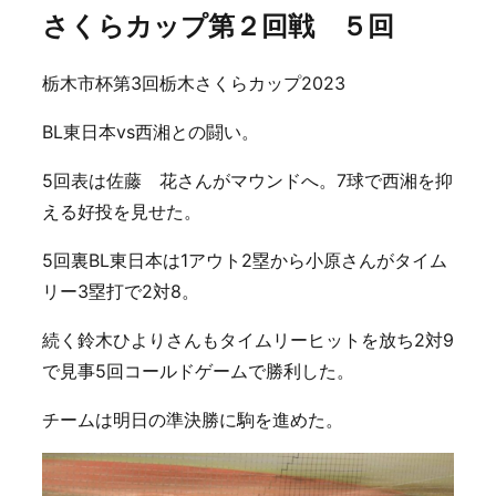
さくらカップ第２回戦 ５回
栃木市杯第3回栃木さくらカップ2023
BL東日本vs西湘との闘い。
5回表は佐藤 花さんがマウンドへ。7球で西湘を抑
える好投を見せた。
5回裏BL東日本は1アウト2塁から小原さんがタイム
リー3塁打で2対8。
続く鈴木ひよりさんもタイムリーヒットを放ち2対9
で見事5回コールドゲームで勝利した。
チームは明日の準決勝に駒を進めた。