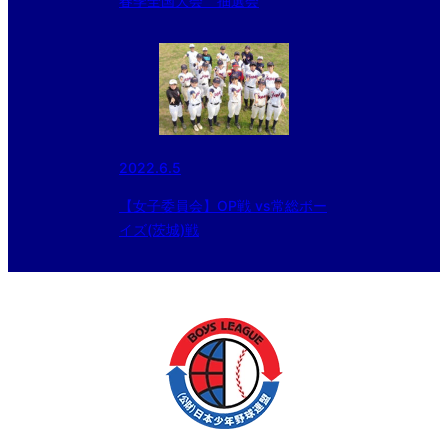
春季全国大会 抽選会
2022.6.5
【女子委員会】OP戦 vs常総ボー
イズ(茨城)戦