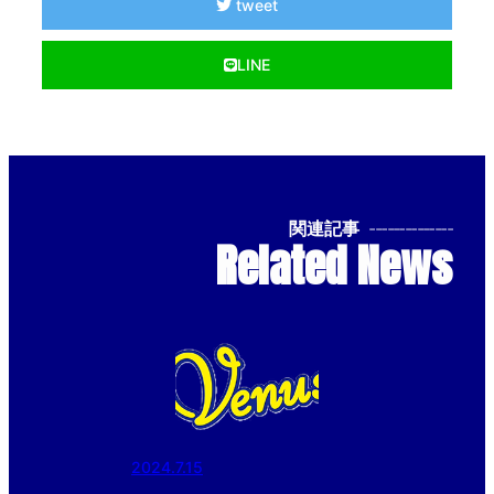
tweet
LINE
関連記事
--------------
Related News
2024.7.15