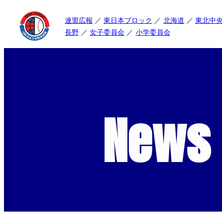
連盟広報
東日本ブロック
北海道
東北中
長野
女子委員会
小学委員会
News