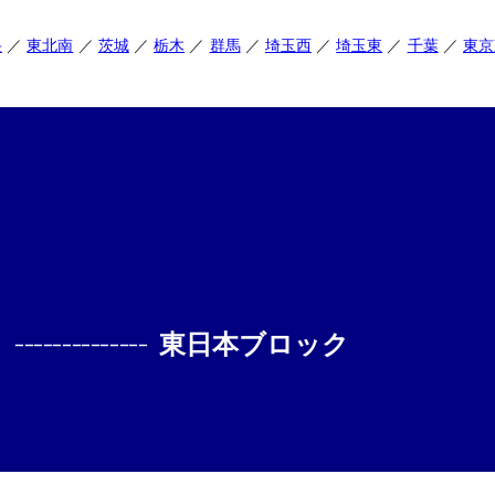
央
東北南
茨城
栃木
群馬
埼玉西
埼玉東
千葉
東京
--------------
東日本ブロック