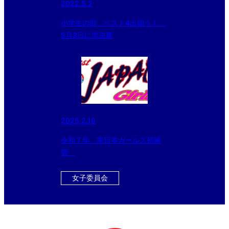
2022.5.2
小学生の部 ベスト4出揃う！
5月3日に準決勝
2025.2.16
令和７年 東日本ガールズ初練
習
女子委員会