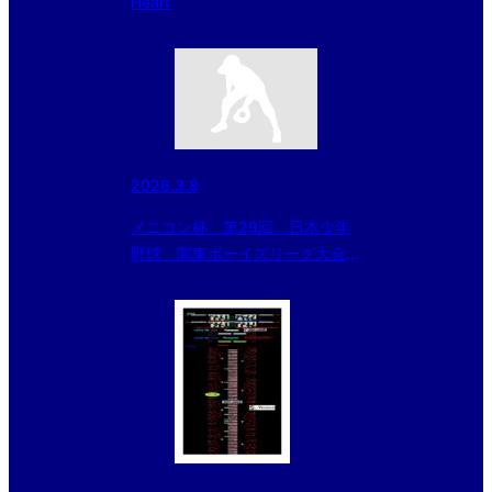
Heart
2026.3.8
メニコン杯 第29回 日本少年
野球 関東ボーイズリーグ大会
Ｃエリア試合結果