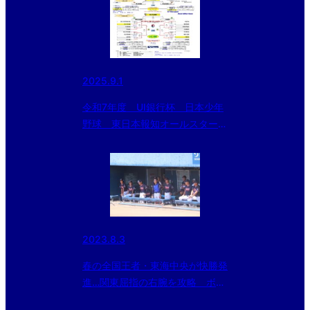
2025.9.1
令和7年度 UI銀行杯 日本少年
野球 東日本報知オールスター
戦 大会2日目 試合結果
2023.8.3
春の全国王者・東海中央が快勝発
進…関東屈指の右腕を攻略 ボー
イズ日本選手権が開幕