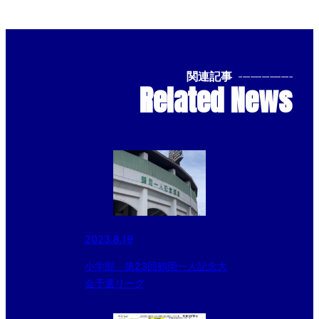
関連記事
--------------
Related News
2023.8.19
小学部 第23回鶴岡一人記念大
会予選リーグ