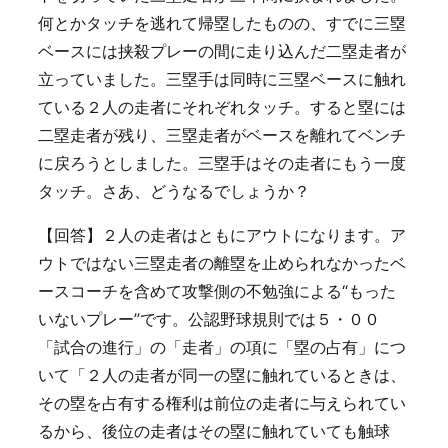
何とかタッチを逃れて帰塁したものの、すでに三塁
ベースには挟殺プレーの間に走り込んだ二塁走者が
立っていました。三塁手は同時に三塁ベースに触れ
ている２人の走者にそれぞれタッチ。すると塁には
二塁走者が残り、三塁走者がベースを離れてベンチ
に戻ろうとしました。三塁手はその走者にもう一度
タッチ。さあ、どうなるでしょうか？
【回答】２人の走者はともにアウトになります。ア
ウトではない三塁走者の離塁を止められなかったベ
ースコーチを含めて攻撃側の不勉強による“もった
いないプレー”です。公認野球規則では５・００
「試合の進行」の「走者」の項に「塁の占有」につ
いて「２人の走者が同一の塁に触れているときは、
その塁を占有する権利は前位の走者に与えられてい
るから、後位の走者はその塁に触れていても触球