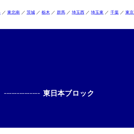
央
東北南
茨城
栃木
群馬
埼玉西
埼玉東
千葉
東京
--------------
東日本ブロック