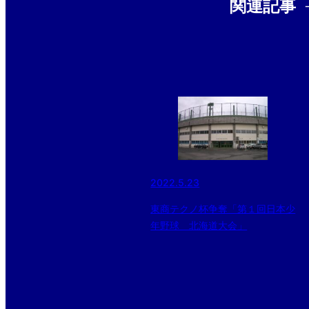
関連記事
2022.5.23
東商テクノ杯争奪「第１回日本少
年野球 北海道大会」