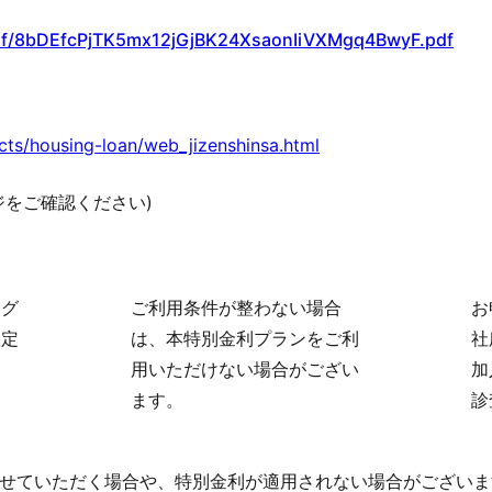
/pdf/8bDEfcPjTK5mx12jGjBK24XsaonIiVXMgq4BwyF.pdf
cts/housing-loan/web_jizenshinsa.html
をご確認ください)
ーグ
ご利用条件が整わない場合
お
限定
は、本特別金利プランをご利
社
用いただけない場合がござい
加
ます。
診
せていただく場合や、特別金利が適用されない場合がございま