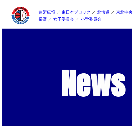
連盟広報
東日本ブロック
北海道
東北中
長野
女子委員会
小学委員会
News