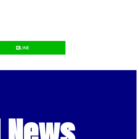
LINE
d News