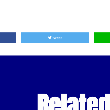
tweet
Relate