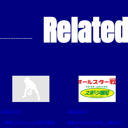
Relate
--------------
2025.11.17
2022.8.27
「教育×スポーツ×人間力育成」
報知オールスター戦 28日はラ