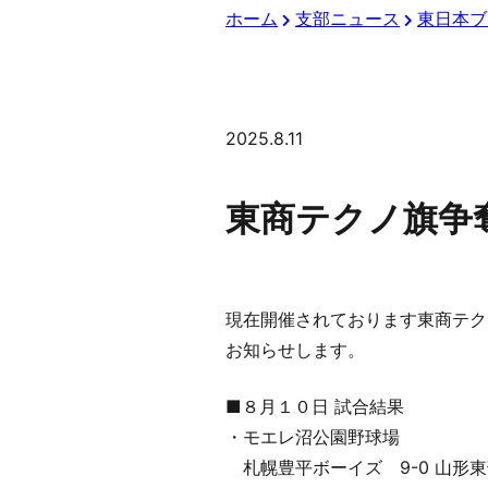
ホーム
支部ニュース
東日本ブ
2025.8.11
東商テクノ旗争奪
現在開催されております東商テク
お知らせします。
■８月１０日 試合結果
・モエレ沼公園野球場
札幌豊平ボーイズ 9-0 山形