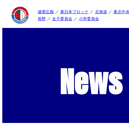
連盟広報
東日本ブロック
北海道
東北中
長野
女子委員会
小学委員会
News