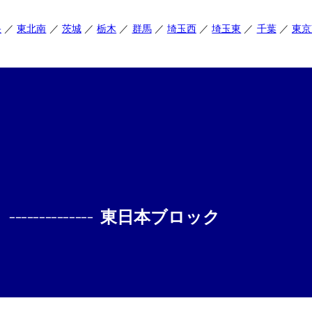
央
東北南
茨城
栃木
群馬
埼玉西
埼玉東
千葉
東京
--------------
東日本ブロック