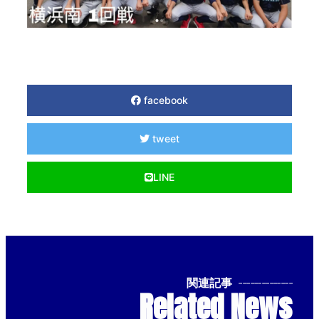
facebook
tweet
LINE
関連記事
--------------
Related News