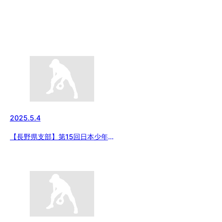
2025.5.4
【長野県支部】第15回日本少年
野球 長野県支部春季大会5/4の結
果