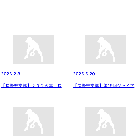
2026.2.8
2025.5.20
【長野県支部】２０２６年 長野
【長野県支部】第19回ジャイア
県支部総会開催
ンツカップ・長野県内ボーイズ代
表決定予選大会