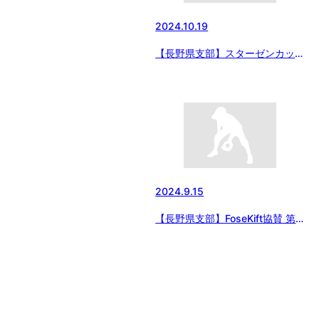
2024.10.19
【長野県支部】スターゼンカップ
第55回日本少年野球春季全国大
会長野県支部予選（第16回日本
少年野球 長野県支部秋季大会）
2024/10/19
2024.9.15
【長野県支部】FoseKift協賛 第
17回日本少年野球 長野県支部ジ
ュニア大会（東日本選抜大会予選
等） 2024/9/15結果