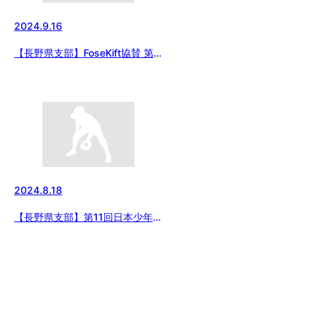
2024.9.16
【長野県支部】FoseKift協賛 第
17回日本少年野球 長野県支部ジ
ュニア大会（東日本選抜大会予選
等） 2024/9/16結果
2024.8.18
【長野県支部】第11回日本少年野
球 長野交流大会（第1回マツダ
ボール杯）決勝戦結果