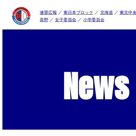
連盟広報
東日本ブロック
北海道
東北中
長野
女子委員会
小学委員会
News