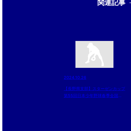
関連記事
2024.10.26
【長野県支部】スターゼンカップ
第55回日本少年野球春季全国大
会長野県支部予選（第16回日本
少年野球 長野県支部秋季大会）
2024/10/26