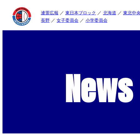
連盟広報
東日本ブロック
北海道
東北中
長野
女子委員会
小学委員会
News