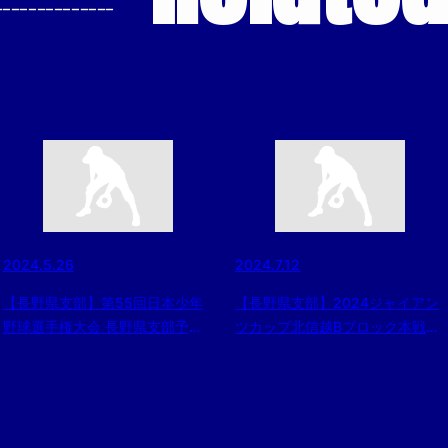
--------------
2024.5.26
2024.7.12
【長野県支部】第55回日本少年
【長野県支部】2024ジャイアン
野球選手権大会 長野県支部予
ツカップ北信越Bブロック本戦代
選 組合せ決定
表決定戦