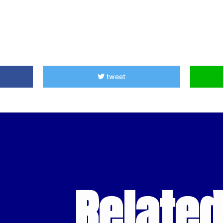
tweet
Relate