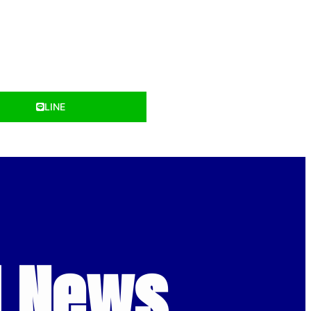
LINE
d News