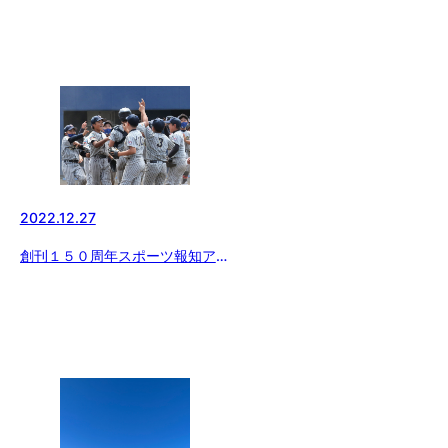
2022.12.27
創刊１５０周年スポーツ報知アー
カイブ 「ボーイズリーグ むか
し いま そしてこれから…」
（４）