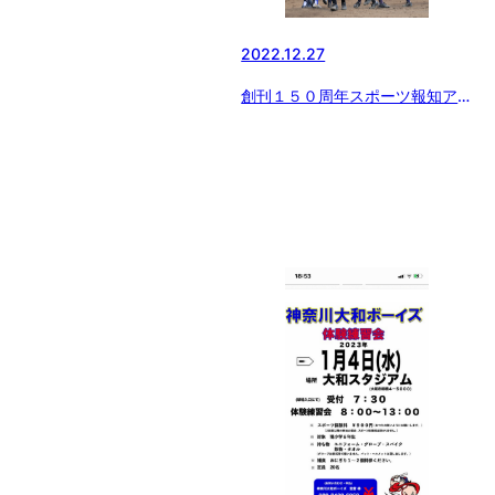
2022.12.27
創刊１５０周年スポーツ報知アー
カイブ 「ボーイズリーグ むか
し いま そしてこれから…」
（３）