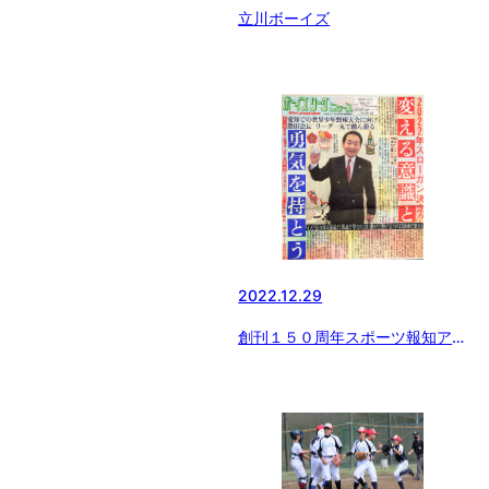
立川ボーイズ
2022.12.29
創刊１５０周年スポーツ報知アー
カイブ 「ボーイズリーグ むか
し いま そしてこれから…」
（６）＝終わり＝