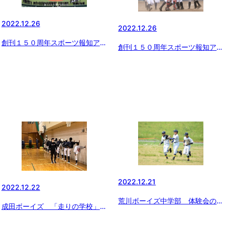
2022.12.26
2022.12.26
創刊１５０周年スポーツ報知アー
創刊１５０周年スポーツ報知アー
カイブ 「ボーイズリーグ むか
カイブ 「ボーイズリーグ むか
し いま そしてこれから…」
し いま そしてこれから…」
（２）
（１）
2022.12.21
2022.12.22
荒川ボーイズ中学部 体験会のお
成田ボーイズ 「走りの学校」と
知らせ
コラボ！