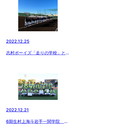
2022.12.25
志村ボーイズ「走りの学校」とコ
ラボ！※成田さんカブッてすみま
せん（笑）
2022.12.21
6期生村上海斗岩手一関学院 横
浜緑ボーイズ