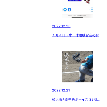
2022.12.23
１月４日（水）体験練習会のお知
らせ神奈川大和ボーイズ
2022.12.21
横浜南✮南中央ボーイズ 23期生
体験絶賛募集中!