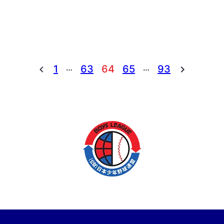
…
…
1
63
64
65
93