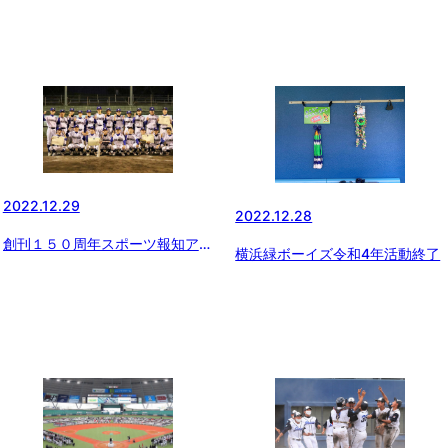
2022.12.29
2022.12.28
創刊１５０周年スポーツ報知アー
横浜緑ボーイズ令和4年活動終了
カイブ 「ボーイズリーグ むか
し いま そしてこれから…」
（５）