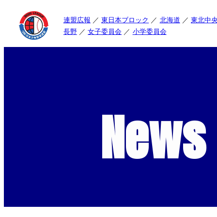
連盟広報
東日本ブロック
北海道
東北中
長野
女子委員会
小学委員会
News