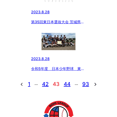
2023.8.28
第35回東日本選抜大会 茨城県支
部予選
2023.8.28
令和5年度 日本少年野球 東日
本報知オールスター戦小学部 決
勝戦
…
…
1
42
43
44
93