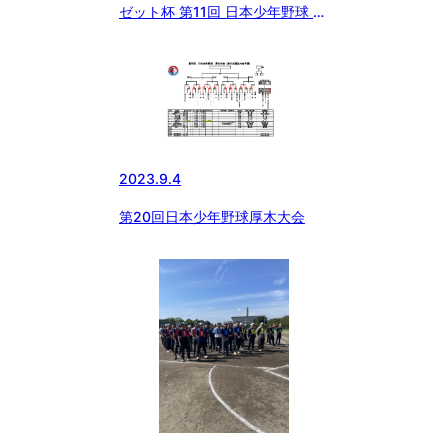
ゼット杯 第11回 日本少年野球 八
王子市長旗争奪大会【全日程終
了】
2023.9.4
第20回日本少年野球厚木大会