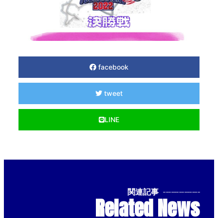
facebook
tweet
LINE
関連記事
--------------
Related News