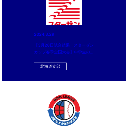
2024.3.29
【3月28日試合結果 スターゼン
カップ春季全国大会】中学生の部
はベスト8、小学生の部はベスト
4が出揃う！！
北海道支部