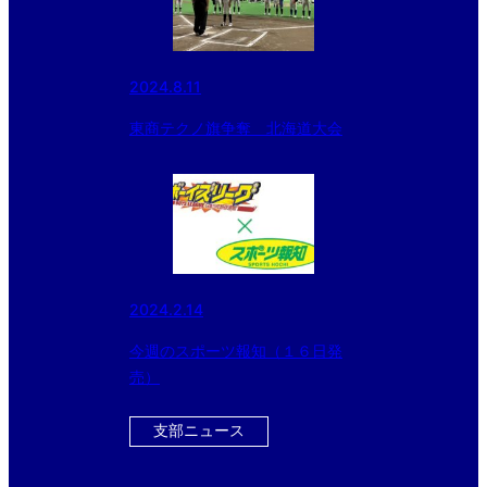
2024.8.11
東商テクノ旗争奪 北海道大会
2024.2.14
今週のスポーツ報知（１６日発
売）
支部ニュース