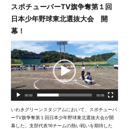
スポチューバーTV旗争奪第１回
日本少年野球東北選抜大会 開
幕！
動
画
プ
レ
ー
ヤ
ー
00:00
00:06
いわきグリーンスタジアムにおいて、スポチューバ
ーTV旗争奪第１回日本少年野球東北選抜大会が開
幕した。支部代表16チームの熱い戦いを期待した