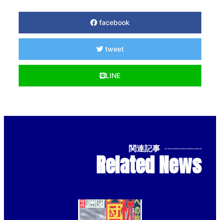
facebook
tweet
LINE
関連記事
--------------
Related News