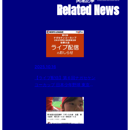
関連記事
--------------
Related News
2025.10.16
【ライブ配信】第６回ナガセケン
コーカップ 日本少年野球 東京都
東支部秋季大会