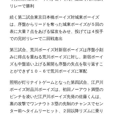
リレーで勝利
続く第二試合東京日本橋ボーイズ対城東ボーイズ
は、序盤からリードを奪った城東ボーイズが５回の
表に大量７点をあげる猛攻をみせ、投げては４投手
での完封リレーで二回戦進出
第三試合、荒川ボーイズ対新宿ボーイズは序盤小刻
みに得点を重ねる荒川ボーイズに対し、新宿ボーイ
ズも中盤追い上げる展開も序盤の失点を取り返すこ
とができず１０－６で荒川ボーイズに軍配
照明が灯りナイトゲームとなった第四試合、江戸川
ボーイズ対品川ボーイズは、初回ノーアウト満塁の
ピンチを凌いだ江戸川ボーイズ先発の佐藤くんは、
裏の攻撃でワンナウト３塁の先制のチャンスでセン
ター前へタイムリーヒット、２回以降リズムに乗り