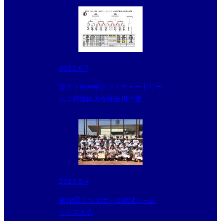
2022.6.7
第５３回神奈川フュチャードリー
ムス杯選抜大会神奈川予選
2022.5.4
第18回マツダボール綾瀬シーレ
ックス大会