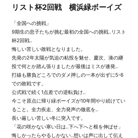
リスト杯2回戦 横浜緑ボーイズ
「全国への挑戦」
9期生の息子たちが挑む最初の全国への挑戦‥リスト
杯2回戦‥
悔しい苦しい敗戦となりました。
先発の2年太陽が気迫の粘投を魅せ、慶次、湊の継
投で何とか踏ん張りましたが最後はミスが連発‥
打線も勝負どころでのダメ押しの一本が出ずに5-6
での敗戦です。
公式戦で続く1点差での逆転負け‥
今こそ原点に帰り緑ボーイズが10年間やり続けてい
ること。全力疾走、全力発声の徹底を‥
長い厳しい苦しい冬に突入です。
「花の咲かない寒い日は‥下へ下へと根を伸ばせ」
悔しかったらやるしかない‥想いは声に出して伝え