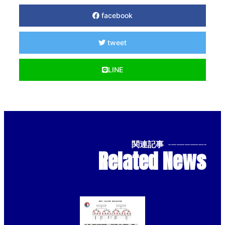
facebook
tweet
LINE
関連記事
--------------
Related News