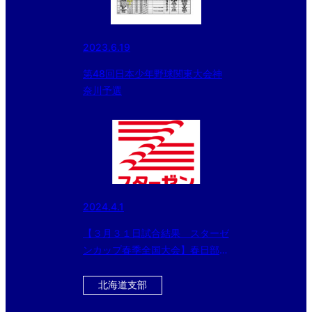
2023.6.19
第48回日本少年野球関東大会神
奈川予選
2024.4.1
【３月３１日試合結果 スターゼ
ンカップ春季全国大会】春日部ボ
ーイズ（中学部）と東京世田谷ボ
ーイズ（小学部）が優勝！！
北海道支部