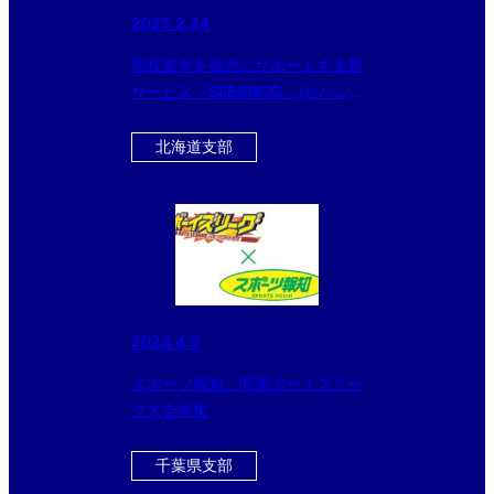
2025.2.24
高校進学を強力にサポートする新
サービス『SEBANGO』(セバン
ゴー）に作新学院高 女子硬式野
球部、京都外大西高 女子硬式野
北海道支部
球部、つくば国際高 硬式野球部
女子部が新たに参加!!
2024.4.9
スポーツ報知、関東ボーイズリー
グ大会特集
千葉県支部