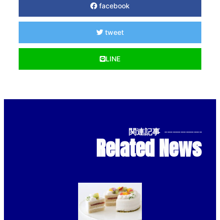
facebook
tweet
LINE
関連記事
--------------
Related News