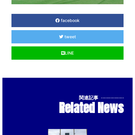
facebook
tweet
LINE
関連記事
--------------
Related News