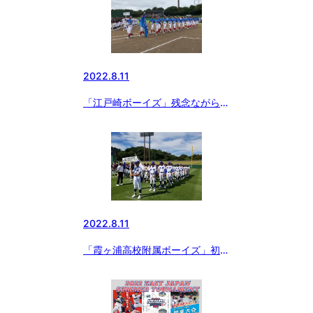
2022.8.11
「江戸崎ボーイズ」残念ながら…
⚾
2022.8.11
「霞ヶ浦高校附属ボーイズ」初戦
突破⚾