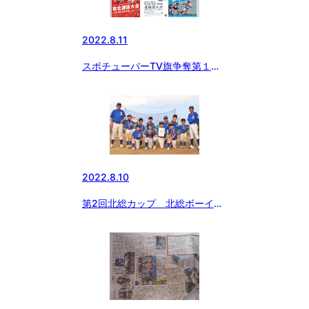
2022.8.11
スポチューバーTV旗争奪第１回
日本少年野球東北選抜大会 開
幕！
2022.8.10
第2回北総カップ 北総ボーイズ
準優勝