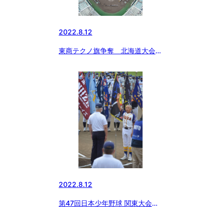
2022.8.12
東商テクノ旗争奪 北海道大会開
会式（空撮YouTube）
2022.8.12
第47回日本少年野球 関東大会開
幕式 小学部選手宣誓