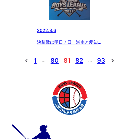
2022.8.6
決勝戦は明日７日 湘南と愛知瀬
戸で決定(中学部)
…
…
1
80
81
82
93