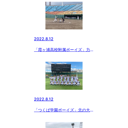
2022.8.12
「霞ヶ浦高校附属ボーイズ」力尽
きる⚾
2022.8.12
「つくば学園ボーイズ」北の大地
で⚾