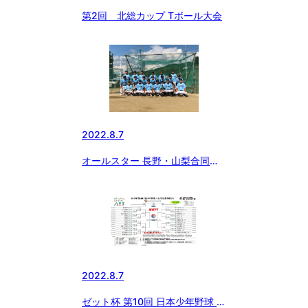
第2回 北総カップ Tボール大会
2022.8.7
オールスター 長野・山梨合同チ
ーム 練習
2022.8.7
ゼット杯 第10回 日本少年野球 八