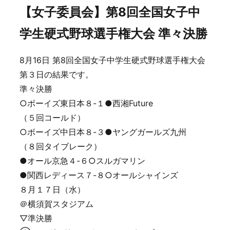
【女子委員会】第8回全国女子中
学生硬式野球選手権大会 準々決勝
8月16日 第8回全国女子中学生硬式野球選手権大会
第３日の結果です。
準々決勝
○ボーイズ東日本８-１●西湘Future
（５回コールド）
○ボーイズ中日本８-３●ヤングガールズ九州
（８回タイブレーク）
●オール京急４-６○スルガマリン
●関西レディース７-８○オールシャインズ
８月１７日（水）
＠横須賀スタジアム
▽準決勝