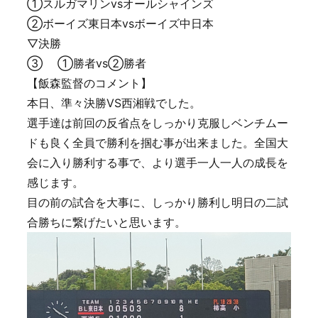
①スルガマリンvsオールシャインズ
②ボーイズ東日本vsボーイズ中日本
▽決勝
③ ①勝者vs②勝者
【飯森監督のコメント】
本日、準々決勝VS西湘戦でした。
選手達は前回の反省点をしっかり克服しベンチムー
ドも良く全員で勝利を掴む事が出来ました。全国大
会に入り勝利する事で、より選手一人一人の成長を
感じます。
目の前の試合を大事に、しっかり勝利し明日の二試
合勝ちに繋げたいと思います。