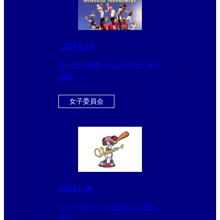
2024.8.23
２０２４鶴岡一人記念大会 第１
回戦
女子委員会
2024.5.19
ヴィーナスリーグ第3戦 5回の
攻防