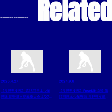
Relate
--------------
2025.4.27
2024.9.8
【長野県支部】第15回日本少年
【長野県支部】FoseKift協賛 第
野球 長野県支部春季大会 4/27一
17回日本少年野球 長野県支部ジ
回戦の結果
ュニア大会（東日本選抜大会予選
等） 2024/9/8結果