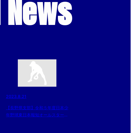
d News
2023.8.21
【長野県支部】令和５年度日本少
年野球東日本報知オールスター戦
選抜選手認定証交付