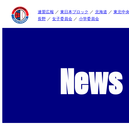
連盟広報
東日本ブロック
北海道
東北中
長野
女子委員会
小学委員会
News