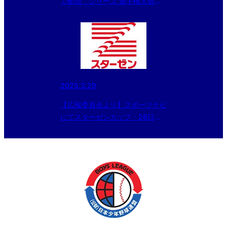
で配信 シリーズ 選手権大会出
場チーム紹介～「インサイドスト
ーリー夏草の賦2026」 第一話
三国ボーイズ（福井県支部）
2025.3.29
【広報委員会より】スポーツナビ
にてスターゼンカップ・28日の
試合結果を記事配信