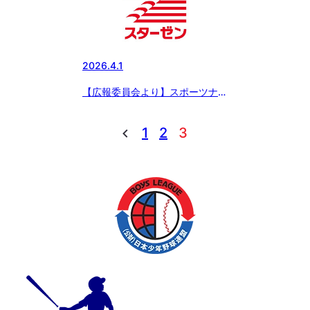
2026.4.1
【広報委員会より】スポーツナビ
にてスターゼンカップの記事配
信 〜湘南が接戦を制し、春季全
1
2
3
国大会初優勝！「スターゼンカッ
プ 第56回日本少年野球春季全
国大会」【3月31日の試合結果】