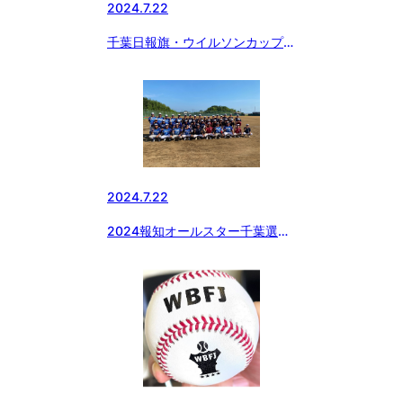
2024.7.22
千葉日報旗・ウイルソンカップ争
奪 第29回日本少年野球千葉大
会 中学生の部 京葉ボーイズ優
勝🏆
2024.7.22
2024報知オールスター千葉選
抜 強化試合実施