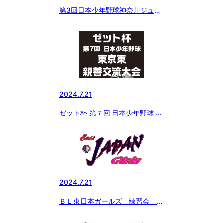
第3回日本少年野球神奈川ジュニ
ア大会（2年生）
2024.7.21
ゼット杯 第７回 日本少年野球 東
京東親善交流大会 二日目の結果
2024.7.21
ＢＬ東日本ガールズ 練習会 午
後