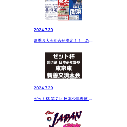
2024.7.30
夏季３大会組合せ決定！！ みん
なで盛り上げよう！
2024.7.29
ゼット杯 第７回 日本少年野球 東
京東親善交流大会 結果