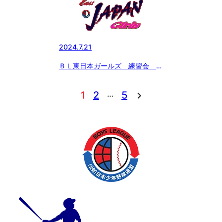
2024.7.21
ＢＬ東日本ガールズ 練習会 午
前中
…
1
2
5