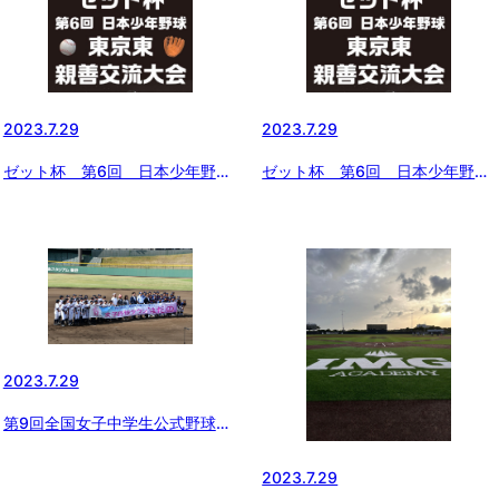
2023.7.29
2023.7.29
ゼット杯 第6回 日本少年野球
ゼット杯 第6回 日本少年野球
東京東親善交流大会 Ｔボールの
東京東親善交流大会 三日目の結
部 結果
果
2023.7.29
第9回全国女子中学生公式野球選
手権大会
2023.7.29