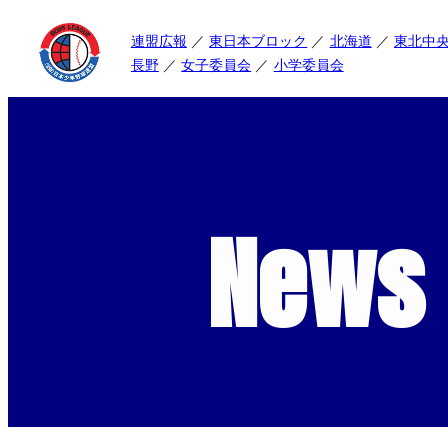
連盟広報
東日本ブロック
北海道
東北中
長野
女子委員会
小学委員会
News