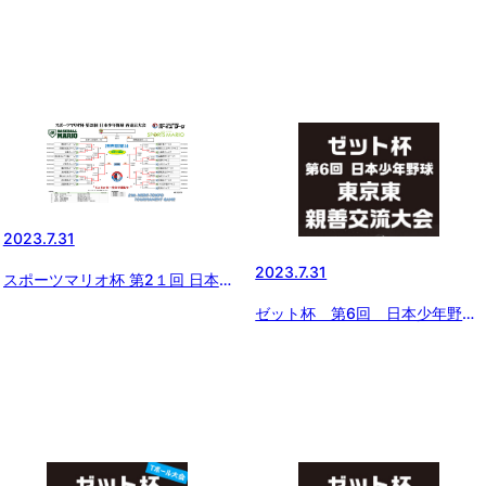
2023.7.31
2023.7.31
スポーツマリオ杯 第2１回 日本
少年野球 西東京大会【準決勝戦
ゼット杯 第6回 日本少年野球
が終了】
東京東親善交流大会 準決勝・決
勝の結果