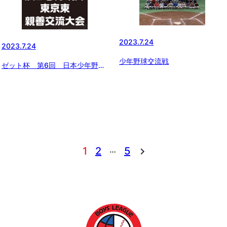
2023.7.24
2023.7.24
少年野球交流戦
ゼット杯 第6回 日本少年野球
東京東親善交流大会 二日目の結
果
…
1
2
5