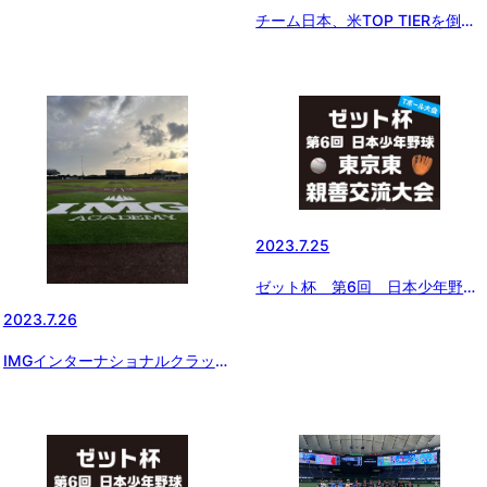
チーム日本、米TOP TIERを倒し
決勝ラウンドを1位通過
2023.7.25
ゼット杯 第6回 日本少年野球
東京東親善交流大会 Ｔボールの
2023.7.26
部
IMGインターナショナルクラッシ
ック開幕 日本代表チームはIMG
アカデミーU14に勝利