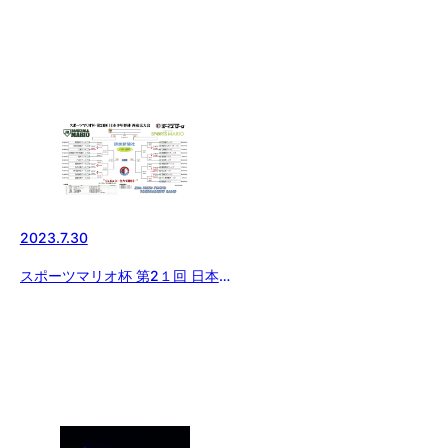
2023.7.30
スポーツマリオ杯 第2１回 日本
少年野球 西東京大会【2回戦終
了】