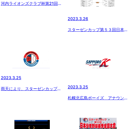
河内ライオンズクラブ杯第21回
栃木県支部春季大会
2023.3.26
スターゼンカップ第５３回日本少
年野球春季全国大会 組合せ
2023.3.25
2023.3.25
雨天により、スターゼンカップ第
26回日本少年野球春季全国大会
札幌北広島ボーイズ アナウンス
開会式を簡略化
講習を開催