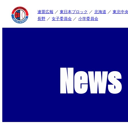
連盟広報
東日本ブロック
北海道
東北中
長野
女子委員会
小学委員会
News