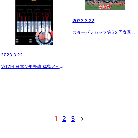
2023.3.22
スターゼンカップ第5３回春季全
国大会開会式
2023.3.22
第17回 日本少年野球 福島メセナ
カップ 1回戦結果
1
2
3