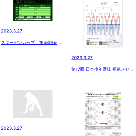
2023.3.27
スターゼンカップ 第53回春季
全国大会 志村ボーイズ1回戦突
破！
2023.3.27
第17回 日本少年野球 福島メセナ
カップ 野球大会<途中経過>
2023.3.27